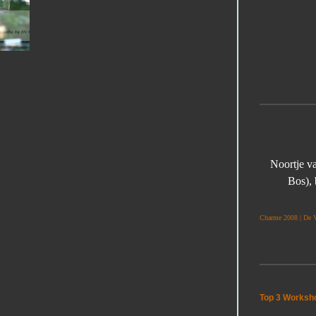
Noortje va
Bos), 
Charme 2008 | De V
Top 3 Worksho