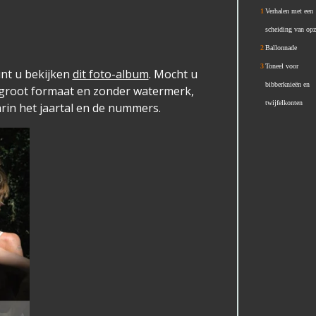
1
Verhalen met een
scheiding van opz
2
Ballonnade
3
Toneel voor
unt u bekijken
dit foto-album
. Mocht u
bibberknieën en
 groot formaat en zonder watermerk,
twijfelkonten
rin het jaartal en de nummers.