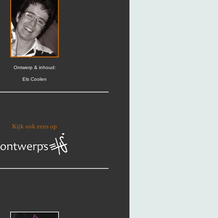
Ontwerp & inhoud:
Els Coolen
.
Kijk ook eens op
.