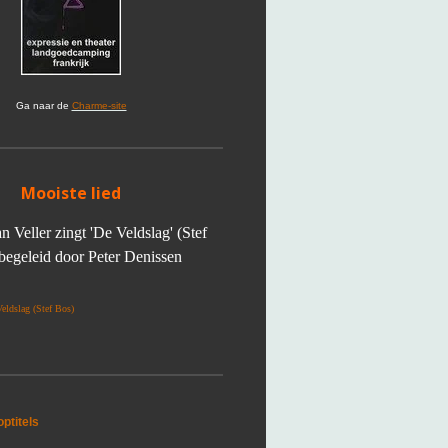
Ga naar de
Charme-site
Mooiste lied
n Veller zingt 'De Veldslag' (Stef
begeleid door Peter Denissen
eldslag (Stef Bos)
ptitels