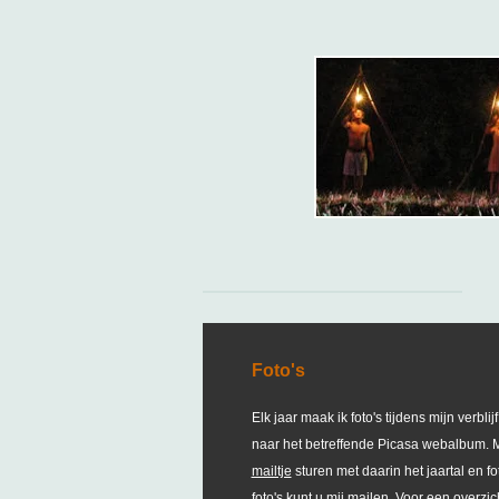
Ga
direct
naar
de
hoofdinhoud
Foto's
Elk jaar maak ik foto's tijdens mijn verbli
naar het betreffende Picasa webalbum. M
mailtje
sturen met daarin het jaartal en 
foto's kunt u mij mailen. Voor een overzi