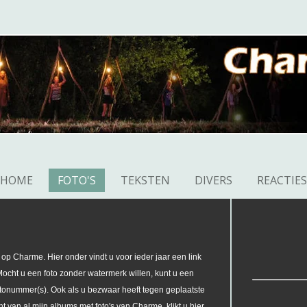
HOME
FOTO'S
TEKSTEN
DIVERS
REACTIES
jf op Charme. Hier onder vindt u voor ieder jaar een link
ocht u een foto zonder watermerk willen, kunt u een
fotonummer(s). Ook als u bezwaar heeft tegen geplaatste
cht van al mijn albums met foto's van Charme, klikt u
hier
.